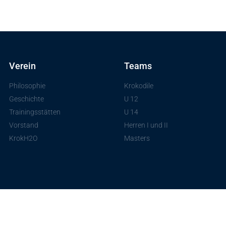
Verein
Teams
Philosophie
Krokodile
Geschichte
U 12
Trainingsstätten
U 14
Vorstand
Herren I und II
KrokH2O
Masters